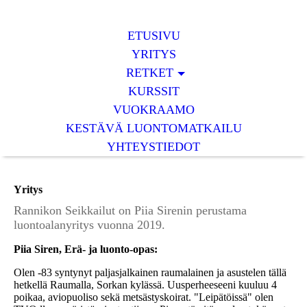
ETUSIVU
YRITYS
RETKET
KURSSIT
VUOKRAAMO
KESTÄVÄ LUONTOMATKAILU
YHTEYSTIEDOT
Yritys
Rannikon Seikkailut on Piia Sirenin perustama
luontoalanyritys vuonna 2019.
Piia Siren, Erä- ja luonto-opas:
Olen -83 syntynyt paljasjalkainen raumalainen ja asustelen tällä
hetkellä Raumalla, Sorkan kylässä. Uusperheeseeni kuuluu 4
poikaa, aviopuoliso sekä metsästyskoirat. "Leipätöissä" olen