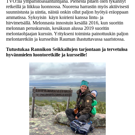
TVO:lla ympäristöasiantuntijana. Pienestä pitäen olen tykännyt
retkeillä ja liikkua luonnossa. Nuorena harrastin myös aktiivisesti
suunnistusta ja uintia, näistä onkin ollut paljon hyötyä eräoppaan
ammatissa. Syksyisin käyn koirieni kanssa lintu- ja
hirvimetsällä. Melonnasta innostuin kesällä 2016, kun suoritin
melonnan peruskurssin, kesäkuun alussa 2019 suoritin
melontaohjaajan kurssin. Yritykseni toiminta painottuukin paljon
melontaretkiin ja kursseihin Rauman ihastuttavassa saaristossa.
Tutustukaa Rannikon Seikkailujen tarjontaan ja tervetuloa
hyvänmielen luontoretkille ja kursseille!