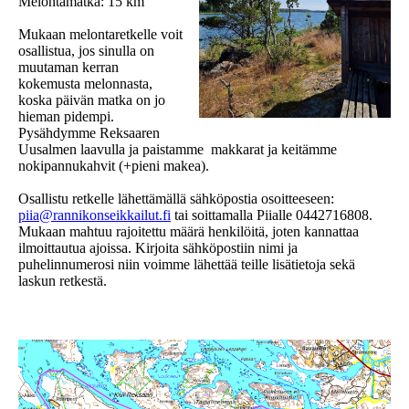
Melontamatka: 15 km
Mukaan melontaretkelle voit
osallistua, jos sinulla on
muutaman kerran
kokemusta melonnasta,
koska päivän matka on jo
hieman pidempi.
Pysähdymme Reksaaren
Uusalmen laavulla ja paistamme makkarat ja keitämme
nokipannukahvit (+pieni makea).
Osallistu retkelle lähettämällä sähköpostia osoitteeseen:
piia@rannikonseikkailut.fi
tai soittamalla Piialle 0442716808.
Mukaan mahtuu rajoitettu määrä henkilöitä, joten kannattaa
ilmoittautua ajoissa. Kirjoita sähköpostiin nimi ja
puhelinnumerosi niin voimme lähettää teille lisätietoja sekä
laskun retkestä.